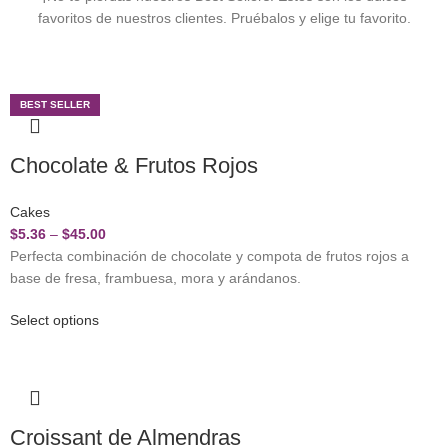
favoritos de nuestros clientes. Pruébalos y elige tu favorito.
BEST SELLER
Chocolate & Frutos Rojos
Cakes
$
5.36
–
$
45.00
Perfecta combinación de chocolate y compota de frutos rojos a
base de fresa, frambuesa, mora y arándanos.
Select options
Croissant de Almendras