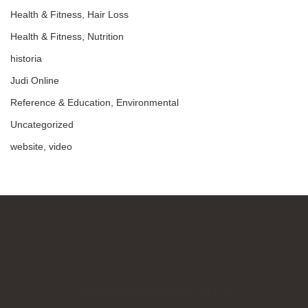
Health & Fitness, Hair Loss
Health & Fitness, Nutrition
historia
Judi Online
Reference & Education, Environmental
Uncategorized
website, video
TIENDA
NOSOTROS
CONTACTO
BLOG