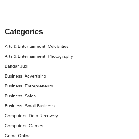
Categories
Arts & Entertainment, Celebrities
Arts & Entertainment, Photography
Bandar Judi
Business, Advertising
Business, Entrepreneurs
Business, Sales
Business, Small Business
Computers, Data Recovery
Computers, Games
Game Online