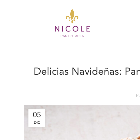
Delicias Navideñas: Pa
P
05
DIC