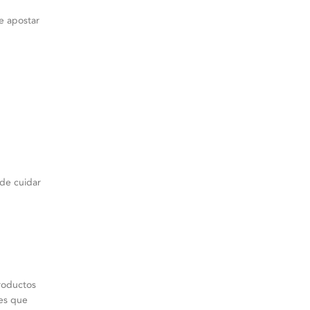
e apostar
de cuidar
roductos
nes que