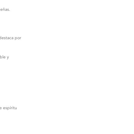
deñas.
destaca por
ble y
 espíritu