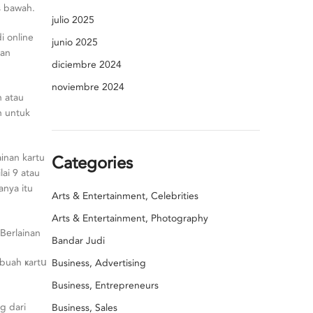
s bawah.
julio 2025
i online
junio 2025
kan
diciembre 2024
noviembre 2024
n atau
 untuk
іnan kartu
Categories
ai 9 atau
anya itu
Arts & Entertainment, Celebrities
Arts & Entertainment, Photography
Bеrlainan
Bandar Judi
buah ҝartս
Business, Advertising
Business, Entrepreneurs
g dari
Business, Sales