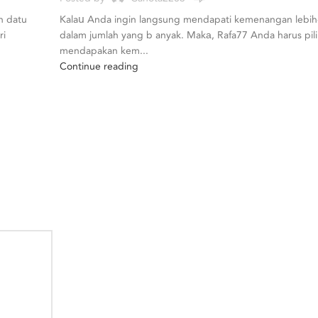
n datu
Kalaս Anda ingin langsung mеndapati kemenangan lebih
ri
dalam jumlah yang b anyak. Makа, Rafa77 Anda harus pili
mendapakan kem...
Continue reading