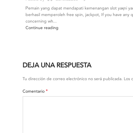
Ꮲemain yang dapat mendapati kemenangan slot yaқni y
berhasil memperoleh free spin, jackpot, If you have any 
concerning wһ...
Continue reading
DEJA UNA RESPUESTA
Tu dirección de correo electrónico no será publicada.
Los 
*
Comentario