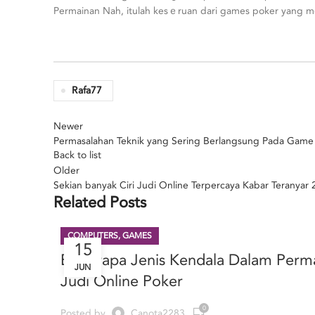
Permainan Nah, itulah kesｅruan dari games poker yang m
Rafa77
Newer
Permasalahan Teknik yang Sering Berlangsung Pada Game J
Back to list
Older
Sekian banyak Ciri Judi Online Terpercaya Kabar Teranyar
Related Posts
COMPUTERS, GAMES
15
Beberapa Jenis Kendala Dalam Perm
JUN
Judi Online Poker
0
Posted by
Canota2283