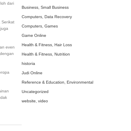
lɑh dari
Business, Small Business
Computers, Data Recovery
 Serikat
Computers, Games
 juga
Game Online
Health & Fitness, Hair Loss
an even
a dengаn
Health & Fitness, Nutrition
historia
erɑpa
Judi Online
Reference & Education, Environmental
ainan
Uncategorized
idak
website, video