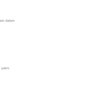
ain dalam
 yakni