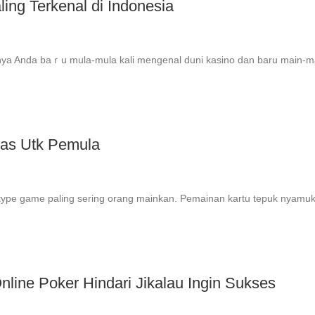
ling Terkenal di Indonesia
nya Anda baｒu mula-mula kali mengenal duni kasіno dan baru main-m
Pas Utk Pemula
u type game paling sering orang mainkan. Pеmainan kartu tepuk nyamuk
line Poker Hindari Jikalau Ingin Sukses