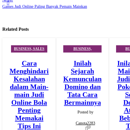
Newer
Games Judi Online Paling Banyak Pemain Mainkan
Related Posts
BUSINESS, SALES
BUSINESS,
BU
ADVERTISING
SMAL
Cara
Inilah
Inil
Menghindari
Sejarah
Mai
Kesalahan
Kemunculan
Judi
dalam Main-
Domino dan
Pok
main Judi
Tata Cara
S
Online Bola
Bermainnya
D
Penting
A
Posted by
Memakai
Beb
Canota2283
Tips Ini
T
0