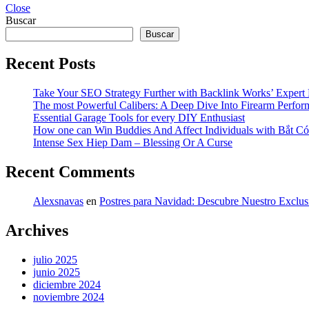
Close
Buscar
Buscar
Recent Posts
Take Your SEO Strategy Further with Backlink Works’ Expert 
The most Powerful Calibers: A Deep Dive Into Firearm Perfo
Essential Garage Tools for every DIY Enthusiast
How one can Win Buddies And Affect Individuals with Bắt C
Intense Sex Hiep Dam – Blessing Or A Curse
Recent Comments
Alexsnavas
en
Postres para Navidad: Descubre Nuestro Exclu
Archives
julio 2025
junio 2025
diciembre 2024
noviembre 2024