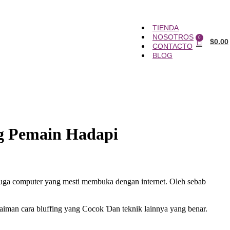
TIENDA
NOSOTROS
0
$
0.00
CONTACTO
BLOG
ng Pemain Hadapi
uga computer yang mesti membuka dengan internet. Oleh sebab
aiman cara bluffing yang Cocok Ɗan teknik lainnya yang benar.