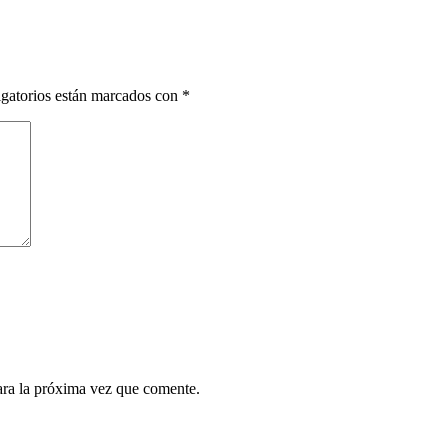
gatorios están marcados con
*
ara la próxima vez que comente.