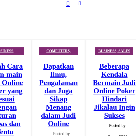
SINESS,
COMPUTERS,
BUSINESS, SALES
L BUSINESS
GAMES
ah Cara
Dapatkan
Beberapa
n-main
Ilmu,
Kendala
 Online
Pengalaman
Bermain Judi
er yang
dan Juga
Online Poker
esuai
Sikap
Hindari
engan
Menang
Jikalau Ingin
turan
dalam Judi
Sukses
as dan
Online
Posted by
entu
Posted by