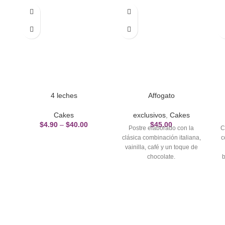
4 leches
Affogato
Cakes
exclusivos
,
Cakes
$
4.90
–
$
40.00
$
45.00
Postre elaborado con la
C
clásica combinación italiana,
c
vainilla, café y un toque de
chocolate.
b