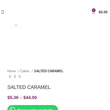
0
$
0.00
Click to enlarge
Home
Cakes
SALTED CARAMEL
SALTED CARAMEL
$
5.36
–
$
44.00
Quiero este producto