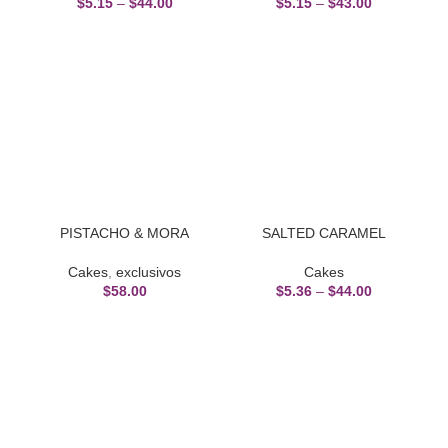
$
5.15
–
$
44.00
$
5.15
–
$
43.00
PISTACHO & MORA
SALTED CARAMEL
Cakes
,
exclusivos
Cakes
$
58.00
$
5.36
–
$
44.00