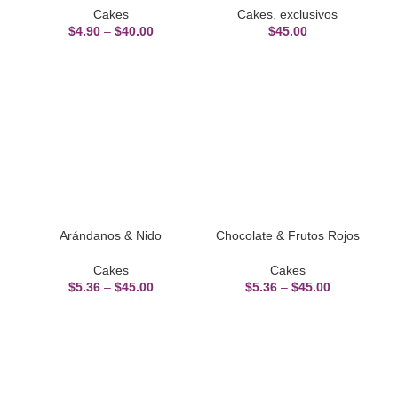
Cakes
Cakes
,
exclusivos
$
4.90
–
$
40.00
$
45.00
Arándanos & Nido
Chocolate & Frutos Rojos
Cakes
Cakes
$
5.36
–
$
45.00
$
5.36
–
$
45.00