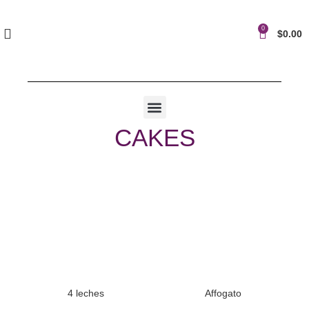
0
$
0.00
CAKES
4 leches
Affogato