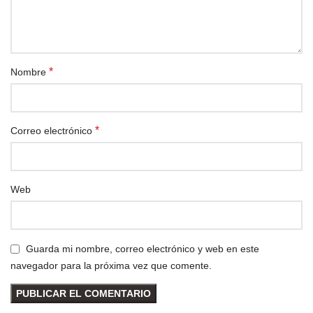
*
Nombre
*
Correo electrónico
Web
Guarda mi nombre, correo electrónico y web en este
navegador para la próxima vez que comente.