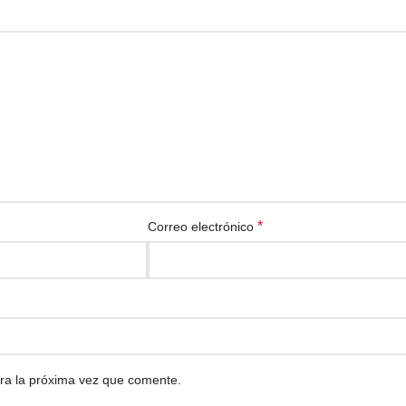
*
Correo electrónico
ra la próxima vez que comente.