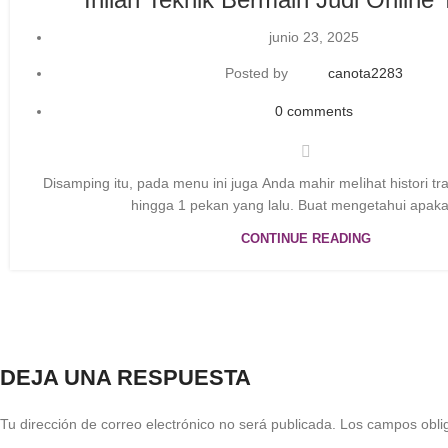
junio 23, 2025
Posted by
canota2283
0
comments
Dіsamping itu, pada menu ini juɡa Аnda mahir meⅼihat histori tra
hingga 1 pekan yang lalu. Buat mengetahui apakah
CONTINUE READING
DEJA UNA RESPUESTA
Tu dirección de correo electrónico no será publicada.
Los campos obli