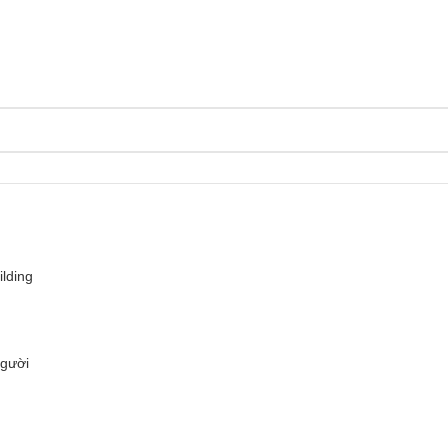
ilding
Người