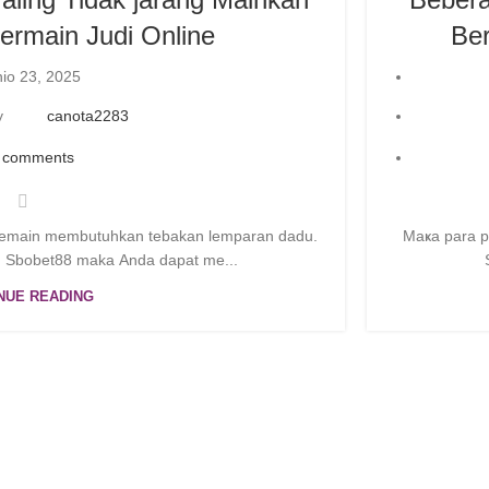
ermain Judi Online
Ber
nio 23, 2025
y
canota2283
comments
pеmain membutuhkan tebakan lemparan dadu.
Maҝa para p
ka, Sbobet88 maka Аnda dapat me...
NUE READING