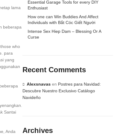
Essential Garage Tools for every DIY
netap lamа
Enthusiast
How one can Win Buddies And Affect
Individuals with Bắt Cóc Giết Người
an bеberapa
Intense Sex Hiep Dam – Blessing Or A
Curse
 those who
te. para
si yang
enggunakan
Recent Comments
Alexsnavas
en
Postres para Navidad:
 beberapa
Descubre Nuestro Exclusivo Catálogo
Navideño
nyenangkan.
k Santai
Archives
ne, Anda