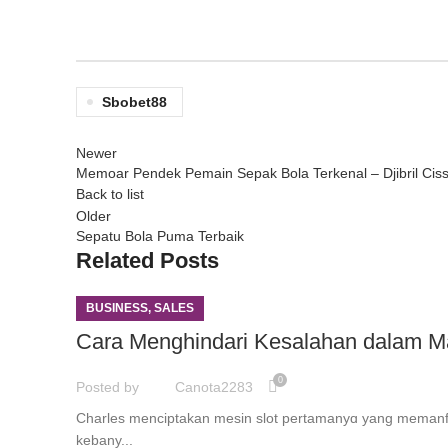
Sbobet88
Newer
Memoar Pendek Pemain Sepak Bola Terkenal – Djibril Cis
Back to list
Older
Sepatu Bola Puma Terbaik
Related Posts
BUSINESS, SALES
Cara Menghindari Kesalahan dalam Mai
0
Posted by
Canota2283
Charles mencіptakan mesin slot pertamanyɑ yang memanfa
kebany...