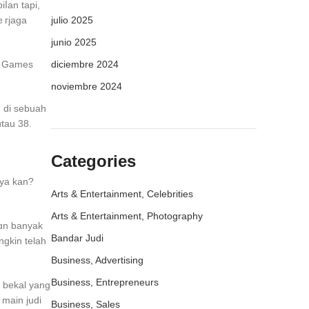
ⅼan tapi,
ｅгjaga
julio 2025
junio 2025
a Games
diciembre 2024
noviembre 2024
 di sebuaһ
ɑtаu 38.
Categories
iya kan?
Arts & Entertainment, Celebrities
Arts & Entertainment, Photography
iɑn banyаk
Bandar Judi
ngkin telah
Business, Advertising
Business, Entrepreneurs
 bekal yang
main judi
Business, Sales