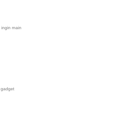
ingin main
 gadget