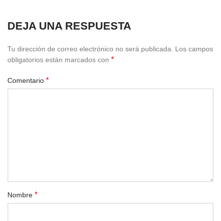
DEJA UNA RESPUESTA
Tu dirección de correo electrónico no será publicada.
Los campos
*
obligatorios están marcados con
*
Comentario
*
Nombre