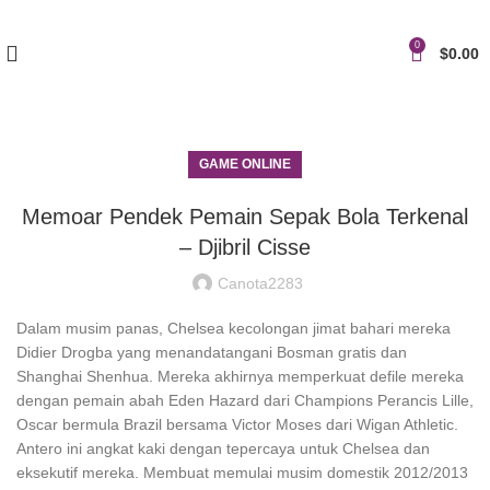
0
$
0.00
GAME ONLINE
Memoar Pendek Pemain Sepak Bola Terkenal
– Djibril Cisse
Canota2283
Dalam musim panas, Chelsea kecolongan jimat bahari mereka
Didier Drogba yang menandatangani Bosman gratis dan
Shanghai Shenhua. Mereka akhirnya memperkuat defile mereka
dengan pemain abah Eden Hazard dari Champions Perancis Lille,
Oscar bermula Brazil bersama Victor Moses dari Wigan Athletic.
Antero ini angkat kaki dengan tepercaya untuk Chelsea dan
eksekutif mereka. Membuat memulai musim domestik 2012/2013