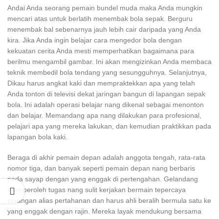
Andai Anda seorang pemain bundel muda maka Anda mungkin
mencari atas untuk berlatih menembak bola sepak. Berguru
menembak bal sebenarnya jauh lebih cair daripada yang Anda
kira. Jika Anda ingin belajar cara mengedor bola dengan
kekuatan cerita Anda mesti memperhatikan bagaimana para
berilmu mengambil gambar. Ini akan mengizinkan Anda membaca
teknik membedil bola tendang yang sesungguhnya. Selanjutnya,
Dikau harus angkat kaki dan mempraktekkan apa yang telah
Anda tonton di televisi dekat jaringan bangun di lapangan sepak
bola. Ini adalah operasi belajar nang dikenal sebagai menonton
dan belajar. Memandang apa nang dilakukan para profesional,
pelajari apa yang mereka lakukan, dan kemudian praktikkan pada
lapangan bola kaki.
Beraga di akhir pemain depan adalah anggota tengah, rata-rata
nomor tiga, dan banyak seperti pemain depan nang berbaris
pada sayap dengan yang enggak di pertengahan. Gelandang
memperoleh tugas nang sulit kerjakan bermain tepercaya
serangan alias pertahanan dan harus ahli beralih bermula satu ke
yang enggak dengan rajin. Mereka layak mendukung bersama