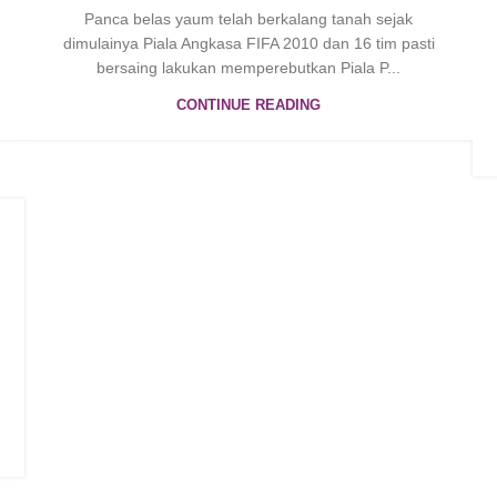
Panca belas yaum telah berkalang tanah sejak
dimulainya Piala Angkasa FIFA 2010 dan 16 tim pasti
bersaing lakukan memperebutkan Piala P...
CONTINUE READING