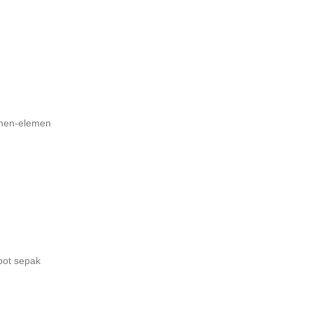
emen-elemen
bot sepak