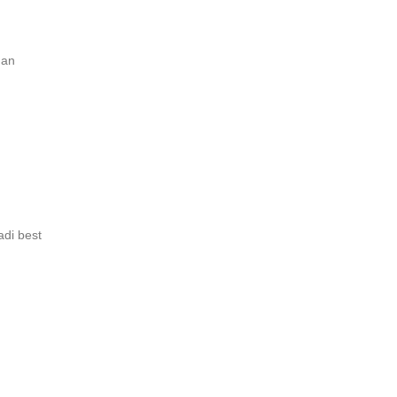
dan
di best