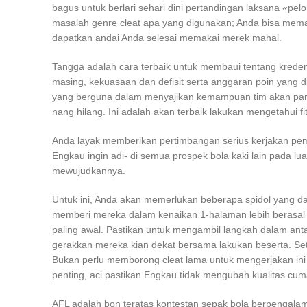
bagus untuk berlari sehari dini pertandingan laksana «p
masalah genre cleat apa yang digunakan; Anda bisa mema
dapatkan andai Anda selesai memakai merek mahal.
Tangga adalah cara terbaik untuk membaui tentang krede
masing, kekuasaan dan defisit serta anggaran poin yang d
yang berguna dalam menyajikan kemampuan tim akan par
nang hilang. Ini adalah akan terbaik lakukan mengetahui fit
Anda layak memberikan pertimbangan serius kerjakan pem
Engkau ingin adi- di semua prospek bola kaki lain pada lu
mewujudkannya.
Untuk ini, Anda akan memerlukan beberapa spidol yang d
memberi mereka dalam kenaikan 1-halaman lebih berasal 10
paling awal. Pastikan untuk mengambil langkah dalam an
gerakkan mereka kian dekat bersama lakukan beserta. Sete
Bukan perlu memborong cleat lama untuk mengerjakan ini d
penting, aci pastikan Engkau tidak mengubah kualitas c
AFL adalah bon teratas kontestan sepak bola berpengalam