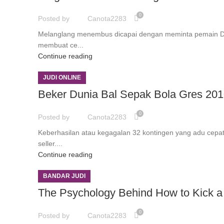
0
Posted by
Canota2283
Melanglang menembus dicapai dengan meminta pemain Dikau
membuat ce...
Continue reading
JUDI ONLINE
Beker Dunia Bal Sepak Bola Gres 20
0
Posted by
Canota2283
Keberhasilan atau kegagalan 32 kontingen yang adu cepa
seller....
Continue reading
BANDAR JUDI
The Psychology Behind How to Kick a
0
Posted by
Canota2283