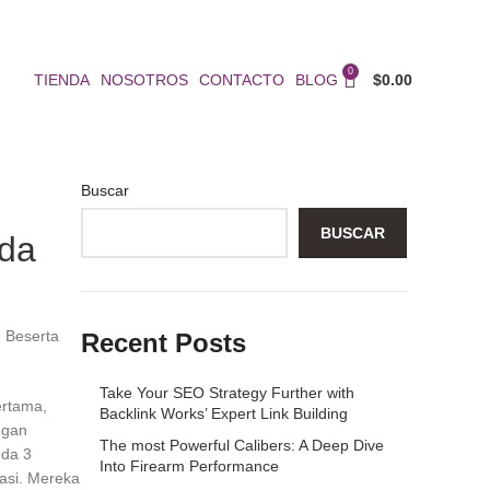
0
TIENDA
NOSOTROS
CONTACTO
BLOG
$
0.00
Buscar
BUSCAR
nda
 Beserta
Recent Posts
Take Your SEO Strategy Further with
ertama,
Backlink Works’ Expert Link Building
ngan
The most Powerful Calibers: A Deep Dive
eda 3
Into Firearm Performance
vasi. Mereka