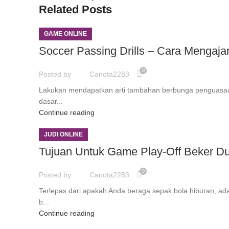
Related Posts
GAME ONLINE
Soccer Passing Drills – Cara Mengaj
0
Posted by
Canota2283
Lakukan mendapatkan arti tambahan berbunga penguasaan
dasar...
Continue reading
JUDI ONLINE
Tujuan Untuk Game Play-Off Beker Du
0
Posted by
Canota2283
Terlepas dari apakah Anda beraga sepak bola hiburan, ada
b...
Continue reading