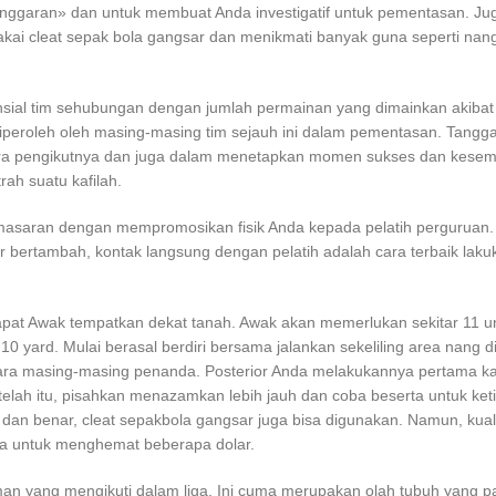
elonggaran» dan untuk membuat Anda investigatif untuk pementasan. J
kai cleat sepak bola gangsar dan menikmati banyak guna seperti nan
nsial tim sehubungan dengan jumlah permainan yang dimainkan akibat
iperoleh oleh masing-masing tim sejauh ini dalam pementasan. Tangga 
a pengikutnya dan juga dalam menetapkan momen sukses dan kesem
rah suatu kafilah.
asaran dengan mempromosikan fisik Anda kepada pelatih perguruan. 
ar bertambah, kontak langsung dengan pelatih adalah cara terbaik laku
apat Awak tempatkan dekat tanah. Awak akan memerlukan sekitar 11 u
 yard. Mulai berasal berdiri bersama jalankan sekeliling area nang d
tara masing-masing penanda. Posterior Anda melakukannya pertama kal
lah itu, pisahkan menazamkan lebih jauh dan coba beserta untuk keti
an benar, cleat sepakbola gangsar juga bisa digunakan. Namun, kuali
uma untuk menghemat beberapa dolar.
an yang mengikuti dalam liga. Ini cuma merupakan olah tubuh yang pa