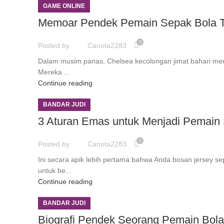
GAME ONLINE
Memoar Pendek Pemain Sepak Bola Ter
0
Posted by
Canota2283
Dalam musim panas, Chelsea kecolongan jimat bahari me
Mereka ...
Continue reading
BANDAR JUDI
3 Aturan Emas untuk Menjadi Pemain 
0
Posted by
Canota2283
Ini secara apik lebih pertama bahwa Anda bosan jersey 
untuk be...
Continue reading
BANDAR JUDI
Biografi Pendek Seorang Pemain Bola