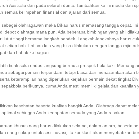
eluruh Australia dan pada seluruh dunia. Tambahkan ke ini media dan s
n semua kelimpahan finansial dan ajaran dari semua.
in sebagai olahragawan maka Dikau harus memasang tangga cepat. Ini
 di depot olahraga mana pun. Ada beberapa bimbingan yang ahli dilak
ri lutut tinggi bersama langkah pendek. Langkah-langkahnya harus cuk
 setiap bab. Latihan lain yang bisa dilakukan dengan tangga rajin ad
pat dari babak ke bagian.
latih tidak suka endus langsung bermula prospek bola kaki. Memang au
nda sebagai pemain terpendam, tetapi biasa dari menazamkan akan b
erta keterampilan nang diperlukan kerjakan bermain dekat tingkat Div
r sepakbola berikutnya, cuma Anda mesti memiliki gejala dan keahlian 
pikirkan kesehatan beserta kualitas bangkit Anda. Olahraga dapat mel
l optimal sehingga Anda kedapatan semuda yang Anda rasakan:
haruan khusus nang harus dilakukan selama, dalam antara, beserta se
ah nang cukup untuk sesi inovasi, itu konklusif akan menyebabkan b