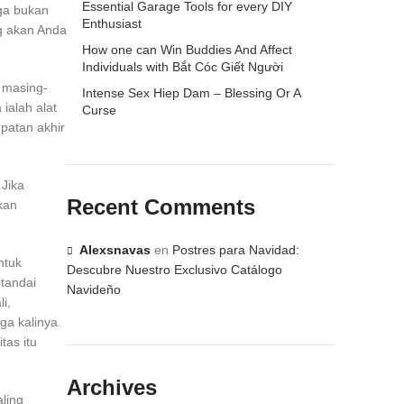
Essential Garage Tools for every DIY
uga bukan
Enthusiast
g akan Anda
How one can Win Buddies And Affect
Individuals with Bắt Cóc Giết Người
 masing-
Intense Sex Hiep Dam – Blessing Or A
ialah alat
Curse
patan akhir
Jika
Recent Comments
kan
Alexsnavas
en
Postres para Navidad:
ntuk
Descubre Nuestro Exclusivo Catálogo
itandai
Navideño
i,
ga kalinya.
tas itu
Archives
ling