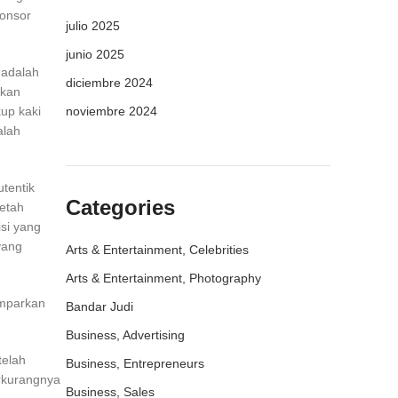
ponsor
julio 2025
junio 2025
 adalah
diciembre 2024
ukan
up kaki
noviembre 2024
alah
tentik
Categories
etah
isi yang
yang
Arts & Entertainment, Celebrities
Arts & Entertainment, Photography
emparkan
Bandar Judi
Business, Advertising
telah
Business, Entrepreneurs
erkurangnya
Business, Sales