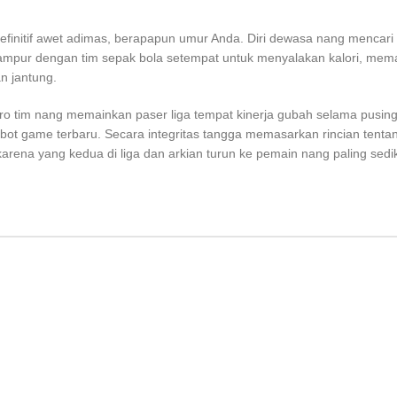
definitif awet adimas, berapapun umur Anda. Diri dewasa nang mencari
mpur dengan tim sepak bola setempat untuk menyalakan kalori, mema
n jantung.
ero tim nang memainkan paser liga tempat kinerja gubah selama pusin
obot game terbaru. Secara integritas tangga memasarkan rincian tenta
karena yang kedua di liga dan arkian turun ke pemain nang paling sediki