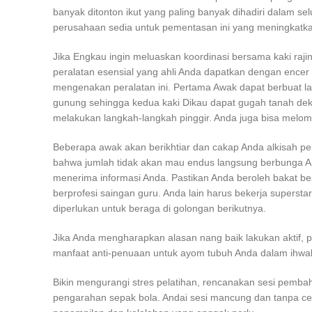
banyak ditonton ikut yang paling banyak dihadiri dalam s
perusahaan sedia untuk pementasan ini yang meningkatka
Jika Engkau ingin meluaskan koordinasi bersama kaki raj
peralatan esensial yang ahli Anda dapatkan dengan encer
mengenakan peralatan ini. Pertama Awak dapat berbuat la
gunung sehingga kedua kaki Dikau dapat gugah tanah dekat
melakukan langkah-langkah pinggir. Anda juga bisa melom
Beberapa awak akan berikhtiar dan cakap Anda alkisah pe
bahwa jumlah tidak akan mau endus langsung berbunga A
menerima informasi Anda. Pastikan Anda beroleh bakat bes
berprofesi saingan guru. Anda lain harus bekerja supersta
diperlukan untuk beraga di golongan berikutnya.
Jika Anda mengharapkan alasan nang baik lakukan aktif, 
manfaat anti-penuaan untuk ayom tubuh Anda dalam ihwa
Bikin mengurangi stres pelatihan, rencanakan sesi pemba
pengarahan sepak bola. Andai sesi mancung dan tanpa cel