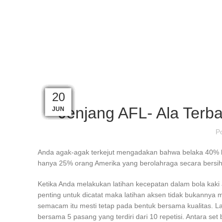
22
22
21
21
20
20
20
20
20
20
20
20
Jenjang AFL- Ala Terba
JUN
JUN
JUN
JUN
JUN
JUN
JUN
JUN
JUN
JUN
JUN
JUN
P
Anda agak-agak terkejut mengadakan bahwa belaka 40% be
hanya 25% orang Amerika yang berolahraga secara bersih
Ketika Anda melakukan latihan kecepatan dalam bola kaki 
penting untuk dicatat maka latihan aksen tidak bukannya
semacam itu mesti tetap pada bentuk bersama kualitas. Laku
bersama 5 pasang yang terdiri dari 10 repetisi. Antara se