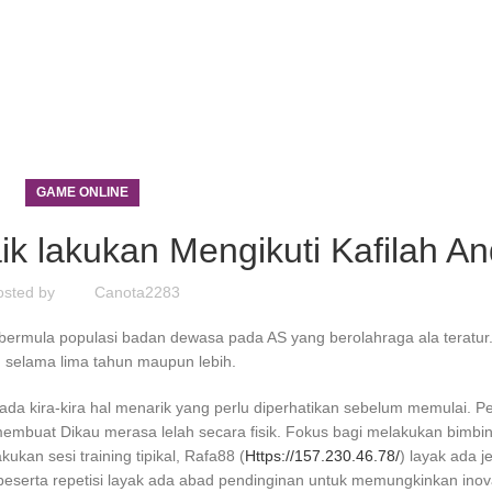
GAME ONLINE
ik lakukan Mengikuti Kafilah A
osted by
Canota2283
rmula populasi badan dewasa pada AS yang berolahraga ala teratur.
 selama lima tahun maupun lebih.
ada kira-kira hal menarik yang perlu diperhatikan sebelum memulai. P
 membuat Dikau merasa lelah secara fisik. Fokus bagi melakukan bimbi
kan sesi training tipikal, Rafa88 (
Https://157.230.46.78/
) layak ada j
t beserta repetisi layak ada abad pendinginan untuk memungkinkan ino