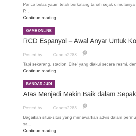
Panca belas yaum telah berkalang tanah sejak dimulainya
P...
Continue reading
GAME ONLINE
RCD Espanyol – Awal Anyar Untuk Kon
0
Posted by
Canota2283
Tapi sekarang, stadion 'Elite' yang diakui secara resmi, de
Continue reading
BANDAR JUDI
Atas Menjadi Makin Baik dalam Sepak
0
Posted by
Canota2283
Bagaikan situs-situs yang menawarkan advis dalam permut
sa...
Continue reading