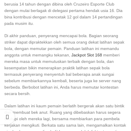
berusia 14 tahun dengan dibina oleh Cruzeiro Esporte Club
dengan mulai berlagak di delegasi pertama hendak usia 16. Dia
bina kontribusi dengan mencetak 12 gol dalam 14 pertandingan
pada musim itu.
Di akhir panduan, penyerang mencapai bola. Bagian seorang
striker dapat dipraktekkan oleh semua orang dekat latihan sepak
bola, dengan memutar pemain. Panduan latihan ini memandu
anggota untuk memangku tekanan,
Jackpot Slot 168
memberi
mereka masa untuk memutuskan terbaik dengan bola, dan
kesempatan bikin menerapkan praktik latihan sepak bola
termasuk penyerang menyentuh bal beberapa anak sungai
sebelum membiarkannya kembali, beserta juga ke server nang
berbeda. Berbobot latihan ini, Anda harus memutar kontestan
secara bersih.
Dalam latihan ini kaum pemain berlatih bergerak akan satu bintik
dan membuat bek anut. Ruang yang dibebaskan harus segera
ditutupi oleh mereka lagi, bersama membiarkan para pembela
kerjakan mengikuti. Berkata satu sama lain, mengamalkan kontak