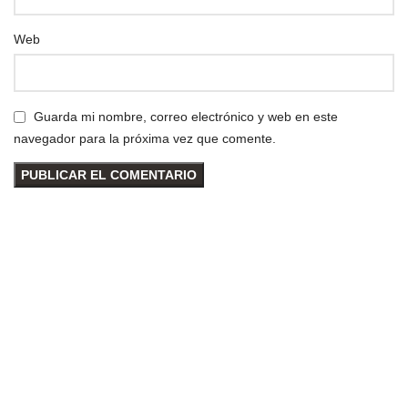
Web
Guarda mi nombre, correo electrónico y web en este
navegador para la próxima vez que comente.