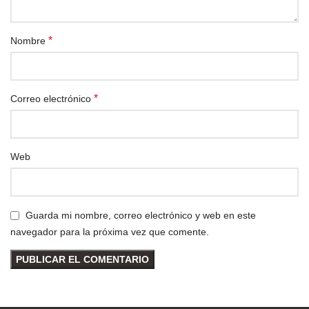
*
Nombre
*
Correo electrónico
Web
Guarda mi nombre, correo electrónico y web en este
navegador para la próxima vez que comente.