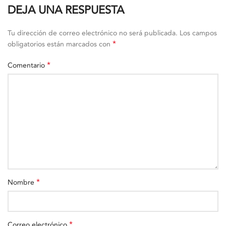
DEJA UNA RESPUESTA
Tu dirección de correo electrónico no será publicada.
Los campos
*
obligatorios están marcados con
*
Comentario
*
Nombre
*
Correo electrónico