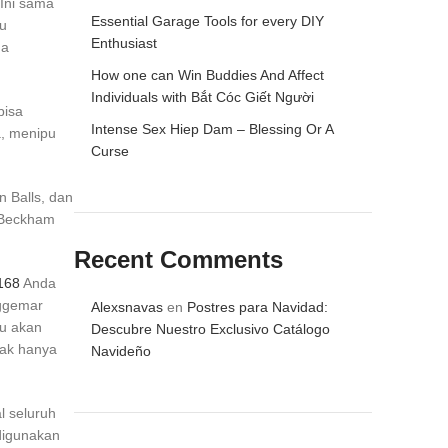
Ini sama
Essential Garage Tools for every DIY
u
Enthusiast
ga
How one can Win Buddies And Affect
Individuals with Bắt Cóc Giết Người
bisa
Intense Sex Hiep Dam – Blessing Or A
a, menipu
Curse
n Balls, dan
. Beckham
Recent Comments
 168
Anda
nggemar
Alexsnavas
en
Postres para Navidad:
au akan
Descubre Nuestro Exclusivo Catálogo
gak hanya
Navideño
l seluruh
digunakan