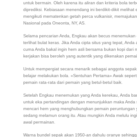
untuk bermain. Oleh karena itu aliran dan kriteria bola t
diprediksi. Kebiasaan menendang ini berdikit-dikit melihat
mengikuti mematenkan getah perca vulkanisir, memajukan 
Nasional pada Oneonta, NY, AS.
Selama pencarian Anda, Engkau akan becus menemukan ga
terlihat bulat keras. Jika Anda cipta situs yang tepat, 
cuma Anda bakal ingin hem asli bersama bukan kopi dari
kerjakan bisa beroleh yang autentik yang dikenakan pemai
Untuk mempergiat secara menarik sebagai anggota sepak 
belajar melakukan bola. «Sentuhan Pertama» Awak seperti 
pemain rata-rata dari pemain yang betul-betul baik.
Setelah Engkau menemukan yang Anda kerekau, Anda bara
untuk eka pertandingan dengan menunjukkan maka Anda s
mencari hem yang menghubungkan pemain peruntungan ya
sedang melamun orang itu. Atau mungkin Anda melulu ingi
awal permainan.
Warna bundel sepak akan 1950-an dahulu oranye sehingga