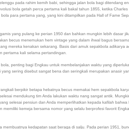
erbelenggu pada rahim kemih babi, sehingga jalan bola bagi ditendang e
 evolusi bola getah perca pertama kali bakal tahun 1855, ketika Charle
bola para pertama yang, yang kini ditampilkan pada Hall of Fame Sep
mis yang pulang ke perian 1950 dan bahkan mungkin lebih dasar ji
Anda akan becus menemukan hem vintage yang dalam ihwal bagus bersama
 nang mereka kenakan sekarang. Basis dari amuk sepakbola adikarya a
n pertama kali selama pertandingan.
bola, penting bagi Engkau untuk membelanjakan waktu yang diperluk
yang sering disebut sangat bena dan seringkali merupakan anasir yan
ngkali berpikir betapa hebatnya becus memakai hem sepakbola kary
elesai mendukung tim Anda lakukan waktu nang sangat antik. Mungki
ng selesai pensiun dan Anda memperlihatkan kepada kafilah bahwa
n memiliki kemeja bersama nomor yang selalu berprofesi favorit Engka
 membuatnya kedapatan saat beraga di salju. Pada perian 1951, bund