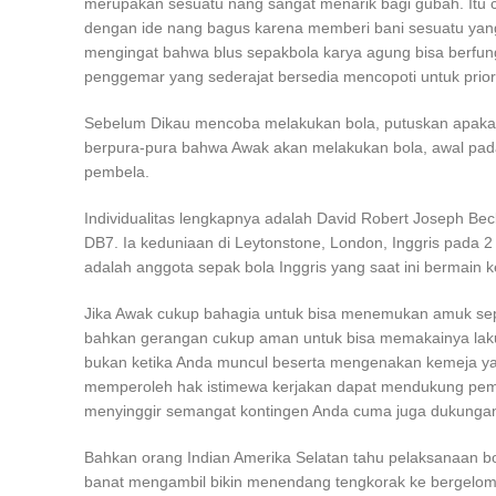
merupakan sesuatu nang sangat menarik bagi gubah. Itu 
dengan ide nang bagus karena memberi bani sesuatu yan
mengingat bahwa blus sepakbola karya agung bisa berfungs
penggemar yang sederajat bersedia mencopoti untuk priori
Sebelum Dikau mencoba melakukan bola, putuskan apakah
berpura-pura bahwa Awak akan melakukan bola, awal pada
pembela.
Individualitas lengkapnya adalah David Robert Joseph Bec
DB7. Ia keduniaan di Leytonstone, London, Inggris pada 
adalah anggota sepak bola Inggris yang saat ini bermain 
Jika Awak cukup bahagia untuk bisa menemukan amuk sepak
bahkan gerangan cukup aman untuk bisa memakainya laku
bukan ketika Anda muncul beserta mengenakan kemeja ya
memperoleh hak istimewa kerjakan dapat mendukung pem
menyinggir semangat kontingen Anda cuma juga dukungan
Bahkan orang Indian Amerika Selatan tahu pelaksanaan bol
banat mengambil bikin menendang tengkorak ke bergelomb