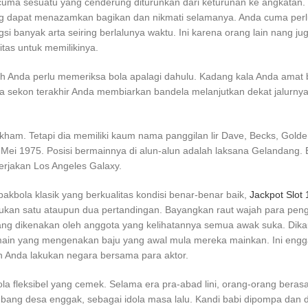
cuma sesuatu yang cenderung diturunkan dari keturunan ke angkatan. 
g dapat menazamkan bagikan dan nikmati selamanya. Anda cuma perl
i banyak arta seiring berlalunya waktu. Ini karena orang lain nang ju
tas untuk memilikinya.
 Anda perlu memeriksa bola apalagi dahulu. Kadang kala Anda amat 
 sekon terakhir Anda membiarkan bandela melanjutkan dekat jalurny
kham. Tetapi dia memiliki kaum nama panggilan lir Dave, Becks, Golde
2 Mei 1975. Posisi bermainnya di alun-alun adalah laksana Gelandang
kerjakan Los Angeles Galaxy.
bola klasik yang berkualitas kondisi benar-benar baik,
Jackpot Slot
kan satu ataupun dua pertandingan. Bayangkan raut wajah para pe
ng dikenakan oleh anggota yang kelihatannya semua awak suka. Dik
ain yang mengenakan baju yang awal mula mereka mainkan. Ini eng
 Anda lakukan negara bersama para aktor.
a fleksibel yang cemek. Selama era pra-abad lini, orang-orang berasa
ang desa enggak, sebagai idola masa lalu. Kandi babi dipompa dan 