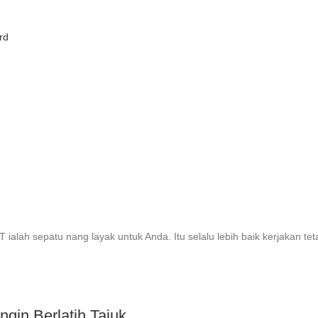
rd
ialah sepatu nang layak untuk Anda. Itu selalu lebih baik kerjakan teta
ngin Berlatih Tajuk