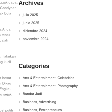
Archives
nggak dapat
s Goodyear,
ak Bola
julio 2025
junio 2025
ka Anda
diciembre 2024
 tentu
noviembre 2024
dalah
an lakukan
g kucil
Categories
a besar
Arts & Entertainment, Celebrities
n Dikau
Arts & Entertainment, Photography
 Engkau
Bandar Judi
u sejak
Business, Advertising
Business, Entrepreneurs
el putih