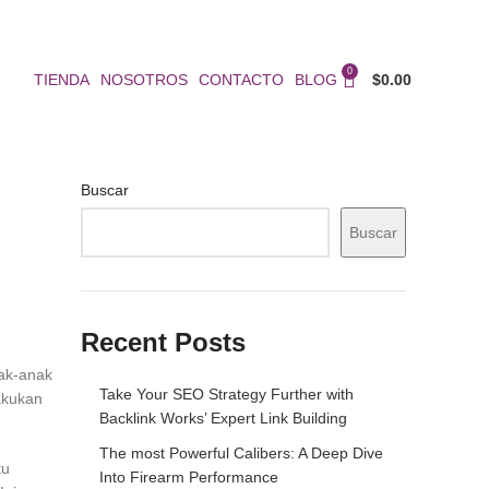
0
TIENDA
NOSOTROS
CONTACTO
BLOG
$
0.00
Buscar
Buscar
Recent Posts
nak-anak
Take Your SEO Strategy Further with
akukan
Backlink Works’ Expert Link Building
The most Powerful Calibers: A Deep Dive
tu
Into Firearm Performance