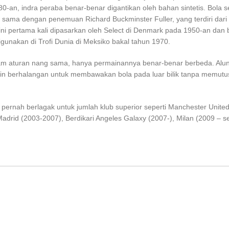
-an, indra peraba benar-benar digantikan oleh bahan sintetis. Bola 
 sama dengan penemuan Richard Buckminster Fuller, yang terdiri dari
ni pertama kali dipasarkan oleh Select di Denmark pada 1950-an dan 
digunakan di Trofi Dunia di Meksiko bakal tahun 1970.
acam aturan nang sama, hanya permainannya benar-benar berbeda. Alu
ain berhalangan untuk membawakan bola pada luar bilik tanpa memutu
pernah berlagak untuk jumlah klub superior seperti Manchester Unite
adrid (2003-2007), Berdikari Angeles Galaxy (2007-), Milan (2009 – s