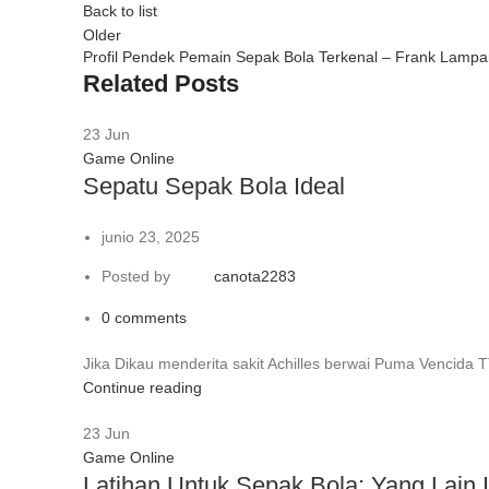
Back to list
Older
Profil Pendek Pemain Sepak Bola Terkenal – Frank Lampa
Related Posts
23
Jun
Game Online
Sepatu Sepak Bola Ideal
junio 23, 2025
Posted by
canota2283
0
comments
Jika Dikau menderita sakit Achilles berwai Puma Vencida TT 
Continue reading
23
Jun
Game Online
Latihan Untuk Sepak Bola: Yang Lain I