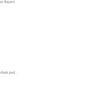
wan Bayern
rbaik pad...