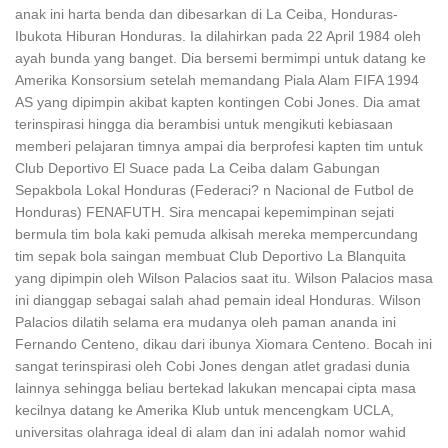
anak ini harta benda dan dibesarkan di La Ceiba, Honduras-
Ibukota Hiburan Honduras. Ia dilahirkan pada 22 April 1984 oleh
ayah bunda yang banget. Dia bersemi bermimpi untuk datang ke
Amerika Konsorsium setelah memandang Piala Alam FIFA 1994
AS yang dipimpin akibat kapten kontingen Cobi Jones. Dia amat
terinspirasi hingga dia berambisi untuk mengikuti kebiasaan
memberi pelajaran timnya ampai dia berprofesi kapten tim untuk
Club Deportivo El Suace pada La Ceiba dalam Gabungan
Sepakbola Lokal Honduras (Federaci? n Nacional de Futbol de
Honduras) FENAFUTH. Sira mencapai kepemimpinan sejati
bermula tim bola kaki pemuda alkisah mereka mempercundang
tim sepak bola saingan membuat Club Deportivo La Blanquita
yang dipimpin oleh Wilson Palacios saat itu. Wilson Palacios masa
ini dianggap sebagai salah ahad pemain ideal Honduras. Wilson
Palacios dilatih selama era mudanya oleh paman ananda ini
Fernando Centeno, dikau dari ibunya Xiomara Centeno. Bocah ini
sangat terinspirasi oleh Cobi Jones dengan atlet gradasi dunia
lainnya sehingga beliau bertekad lakukan mencapai cipta masa
kecilnya datang ke Amerika Klub untuk mencengkam UCLA,
universitas olahraga ideal di alam dan ini adalah nomor wahid