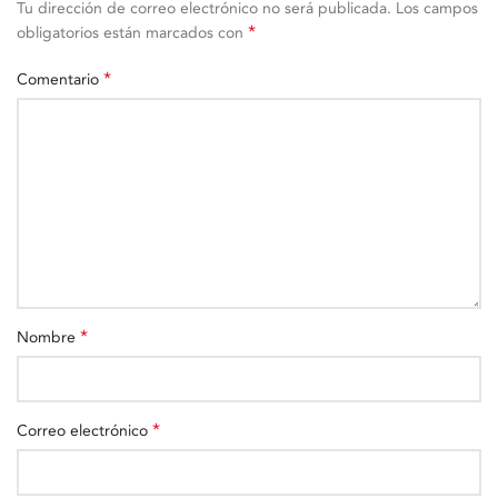
Tu dirección de correo electrónico no será publicada.
Los campos
*
obligatorios están marcados con
*
Comentario
*
Nombre
*
Correo electrónico