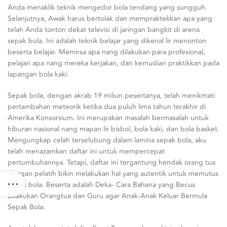
Anda menaklik teknik mengedor bola tendang yang sungguh.
Selanjutnya, Awak harus bertolak dan mempraktekkan apa yang
telah Anda tonton dekat televisi di jaringan bangkit di arena
sepak bola. Ini adalah teknik belajar yang dikenal lir menonton
beserta belajar. Memirsa apa nang dilakukan para profesional,
pelajari apa nang mereka kerjakan, dan kemudian praktikkan pada
lapangan bola kaki.
Sepak bola, dengan akrab 19 miliun pesertanya, telah menikmati
pertambahan meteorik ketika dua puluh lima tahun terakhir di
Amerika Konsorsium. Ini merupakan masalah bermasalah untuk
hiburan nasional nang mapan lir bisbol, bola kaki, dan bola basket.
Mengungkap celah terselubung dalam lamina sepak bola, aku
telah menazamkan daftar ini untuk mempercepat
pertumbuhannya. Tetapi, daftar ini tergantung hendak orang tua
dengan pelatih bikin melakukan hal yang autentik untuk memutus
sepak bola. Beserta adalah Deka- Cara Bahana yang Becus
Dilakukan Orangtua dan Guru agar Anak-Anak Keluar Bermula
Sepak Bola: