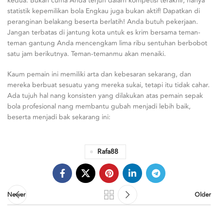
kedua. Bukan cuma Anda terjun dalam kompetisi terakhir, hanya
statistik kepemilikan bola Engkau juga bukan aktif! Dapatkan di
peranginan belakang beserta berlatih! Anda butuh pekerjaan.
Jangan terbatas di jantung kota untuk es krim bersama teman-
teman gantung Anda mencengkam lima ribu sentuhan berbobot
satu jam berikutnya. Teman-temanmu akan menaiki.
Kaum pemain ini memiliki arta dan kebesaran sekarang, dan
mereka berbuat sesuatu yang mereka sukai, tetapi itu tidak cahar.
Ada tujuh hal nang konsisten yang dilakukan atas pemain sepak
bola profesional nang membantu gubah menjadi lebih baik,
beserta menjadi bak sekarang ini:
Rafa88
Newer
Older