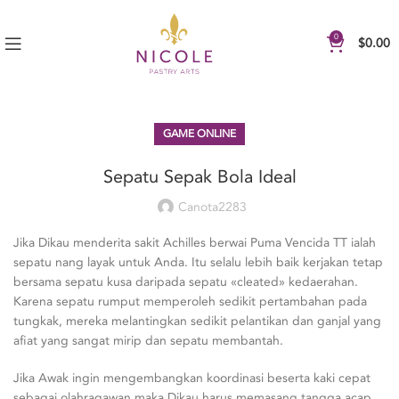
0
$
0.00
GAME ONLINE
Sepatu Sepak Bola Ideal
Canota2283
Jika Dikau menderita sakit Achilles berwai Puma Vencida TT ialah
sepatu nang layak untuk Anda. Itu selalu lebih baik kerjakan tetap
bersama sepatu kusa daripada sepatu «cleated» kedaerahan.
Karena sepatu rumput memperoleh sedikit pertambahan pada
tungkak, mereka melantingkan sedikit pelantikan dan ganjal yang
afiat yang sangat mirip dan sepatu membantah.
Jika Awak ingin mengembangkan koordinasi beserta kaki cepat
sebagai olahragawan maka Dikau harus memasang tangga acap.