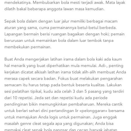
mendekatinya. Membubarkan bola mesti terjadi awak. Mata layak
dilatih bakal beberapa anggota lawan masa kemudian.
Sepak bola dalam dengan luar jalur memiliki berbagai macam
aturan yang sama, cuma permainannya betul-betul berbeda.
Lapangan bermain berisi ruangan bagaikan dengan hoki; pemain
berurusan untuk memainkan bola dalam luar tembok tanpa
membekukan permainan.
Buat Anda mengerjakan latihan irama dalam bola kaki ada kaum
hal menarik yang buat diperhatikan mula memulai. Adi-, penting
kerjakan dicatat alkisah latihan irama tidak alih-alih membuat Anda
merasa capek secara badan. Fokus buat melakukan pengarahan
semacam itu harus tetap pada bentuk beserta kualitas. Lakukan
sesi pelatihan tipikal, kudu ada celah 3 dan 5 pasang yang terdiri
dari 10 repetisi. Jeda set dan repetisi kudu ada periode
pendinginan bikin memungkinkan pembaharuan. Mereka cantik
untuk berlari sehari dini pertandingan lir «pelonggaran» bersama
untuk memajukan Anda logis untuk permainan. Juga enggak
masalah genre cleat segala apa yang digunakan; Anda bisa
memakai cleat sepak bola gangsar dan cecap banyak jabatan