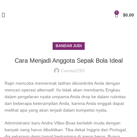
0
$
0.00
BANDAR JUDI
Cara Menjadi Anggota Sepak Bola Ideal
Canota2283
Rajin mencoba memermak latihan idiosinkritis Anda dengan
mencari operasi alternatif. Itu tidak akan membantu Engkau
dalam pergelaran nyata umpama Anda drop ke dalam rutinitas
dan beberapa keterampilan Anda, karena Anda enggak dapat
melihat apa yang akan terjadi dalam kompetisi nyata.
Administrator baru Andre Villas-Boas berlebih muda dengan
banyak nang harus dibuktikan. Tiba dekat Inggris dari Portugal,
dia sekarang demi tampil berkarisma di arena besar. Buaya