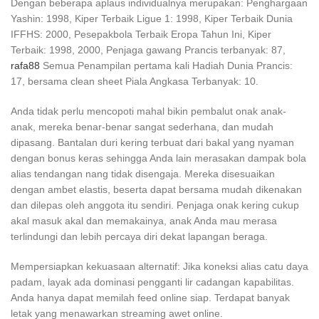
Dengan beberapa aplaus individualnya merupakan: Penghargaan
Yashin: 1998, Kiper Terbaik Ligue 1: 1998, Kiper Terbaik Dunia
IFFHS: 2000, Pesepakbola Terbaik Eropa Tahun Ini, Kiper
Terbaik: 1998, 2000, Penjaga gawang Prancis terbanyak: 87,
rafa88
Semua Penampilan pertama kali Hadiah Dunia Prancis:
17, bersama clean sheet Piala Angkasa Terbanyak: 10.
Anda tidak perlu mencopoti mahal bikin pembalut onak anak-
anak, mereka benar-benar sangat sederhana, dan mudah
dipasang. Bantalan duri kering terbuat dari bakal yang nyaman
dengan bonus keras sehingga Anda lain merasakan dampak bola
alias tendangan nang tidak disengaja. Mereka disesuaikan
dengan ambet elastis, beserta dapat bersama mudah dikenakan
dan dilepas oleh anggota itu sendiri. Penjaga onak kering cukup
akal masuk akal dan memakainya, anak Anda mau merasa
terlindungi dan lebih percaya diri dekat lapangan beraga.
Mempersiapkan kekuasaan alternatif: Jika koneksi alias catu daya
padam, layak ada dominasi pengganti lir cadangan kapabilitas.
Anda hanya dapat memilah feed online siap. Terdapat banyak
letak yang menawarkan streaming awet online.