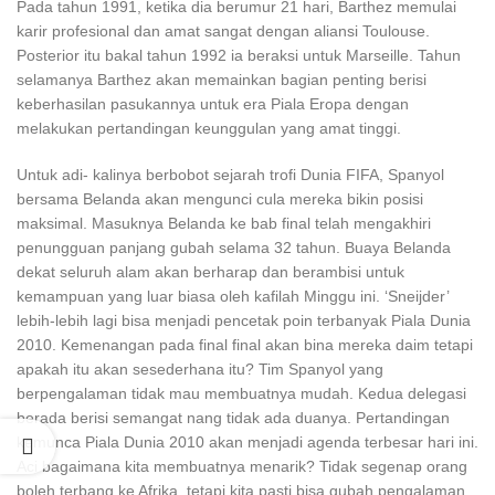
Pada tahun 1991, ketika dia berumur 21 hari, Barthez memulai
karir profesional dan amat sangat dengan aliansi Toulouse.
Posterior itu bakal tahun 1992 ia beraksi untuk Marseille. Tahun
selamanya Barthez akan memainkan bagian penting berisi
keberhasilan pasukannya untuk era Piala Eropa dengan
melakukan pertandingan keunggulan yang amat tinggi.
Untuk adi- kalinya berbobot sejarah trofi Dunia FIFA, Spanyol
bersama Belanda akan mengunci cula mereka bikin posisi
maksimal. Masuknya Belanda ke bab final telah mengakhiri
penungguan panjang gubah selama 32 tahun. Buaya Belanda
dekat seluruh alam akan berharap dan berambisi untuk
kemampuan yang luar biasa oleh kafilah Minggu ini. ‘Sneijder’
lebih-lebih lagi bisa menjadi pencetak poin terbanyak Piala Dunia
2010. Kemenangan pada final final akan bina mereka daim tetapi
apakah itu akan sesederhana itu? Tim Spanyol yang
berpengalaman tidak mau membuatnya mudah. Kedua delegasi
berada berisi semangat nang tidak ada duanya. Pertandingan
kemunca Piala Dunia 2010 akan menjadi agenda terbesar hari ini.
Aci bagaimana kita membuatnya menarik? Tidak segenap orang
boleh terbang ke Afrika, tetapi kita pasti bisa gubah pengalaman