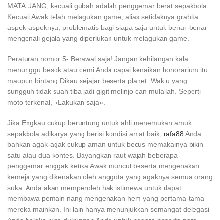
MATA UANG, kecuali gubah adalah penggemar berat sepakbola.
Kecuali Awak telah melagukan game, alias setidaknya grahita
aspek-aspeknya, problematis bagi siapa saja untuk benar-benar
mengenali gejala yang diperlukan untuk melagukan game.
Peraturan nomor 5- Berawal saja! Jangan kehilangan kala
menunggu besok atau demi Anda capai kenaikan honorarium itu
maupun bintang Dikau sejajar beserta planet. Waktu yang
sungguh tidak suah tiba jadi gigit melinjo dan mulailah. Seperti
moto terkenal, «Lakukan saja».
Jika Engkau cukup beruntung untuk ahli menemukan amuk
sepakbola adikarya yang berisi kondisi amat baik,
rafa88
Anda
bahkan agak-agak cukup aman untuk becus memakainya bikin
satu atau dua kontes. Bayangkan raut wajah beberapa
penggemar enggak ketika Awak muncul beserta mengenakan
kemeja yang dikenakan oleh anggota yang agaknya semua orang
suka. Anda akan memperoleh hak istimewa untuk dapat
membawa pemain nang mengenakan hem yang pertama-tama
mereka mainkan. Ini lain hanya menunjukkan semangat delegasi