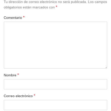
Tu dirección de correo electrónico no será publicada.
Los campos
*
obligatorios están marcados con
*
Comentario
*
Nombre
*
Correo electrónico