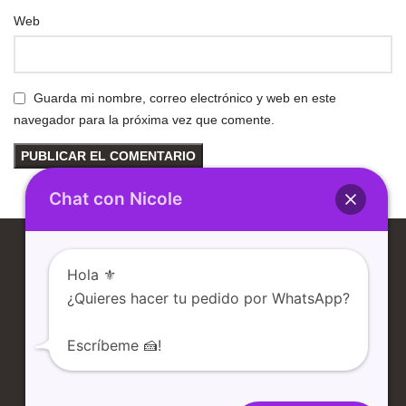
Web
Guarda mi nombre, correo electrónico y web en este
navegador para la próxima vez que comente.
Chat con Nicole
Hola ⚜️
¿Quieres hacer tu pedido por WhatsApp?
TIENDA
NOSOTROS
CONTACTO
BLOG
Escríbeme 🍰!
Desarrollado por
Santdev E-Commerce