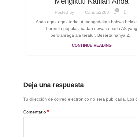
Mengikuti Kafilah Anda
0
Posted by
Canota2283
Anda agak-agak terkejut mengadakan bahwa belak
bermula populasi badan dewasa pada AS yan
berolahraga ala teratur. Beserta hanya 2...
CONTINUE READING
Deja una respuesta
Tu dirección de correo electrónico no será publicada.
Los 
*
Comentario