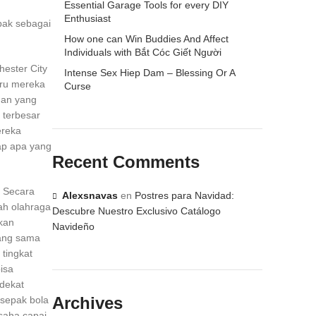
Essential Garage Tools for every DIY
Enthusiast
pak sebagai
How one can Win Buddies And Affect
Individuals with Bắt Cóc Giết Người
hester City
Intense Sex Hiep Dam – Blessing Or A
aru mereka
Curse
dan yang
 terbesar
ereka
ap apa yang
Recent Comments
. Secara
Alexsnavas
en
Postres para Navidad:
ah olahraga
Descubre Nuestro Exclusivo Catálogo
kan
Navideño
nang sama
tingkat
isa
dekat
Archives
 sepak bola
saha capai