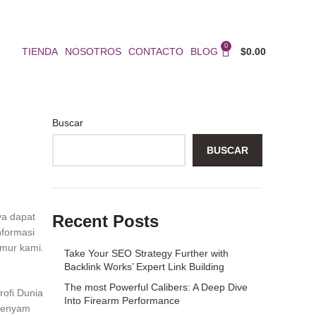
0
TIENDA
NOSOTROS
CONTACTO
BLOG
$
0.00
Buscar
BUSCAR
ya dapat
Recent Posts
nformasi
umur kami.
Take Your SEO Strategy Further with
Backlink Works’ Expert Link Building
The most Powerful Calibers: A Deep Dive
rofi Dunia
Into Firearm Performance
 kenyam