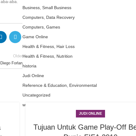
 aba-aba.
Business, Small Business
Computers, Data Recovery
Computers, Games
Game Online
Health & Fitness, Hair Loss
Health & Fitness, Nutrition
Older
 Diego Forlan
historia
Judi Online
Reference & Education, Environmental
Uncategorized
website, video
JUDI ONLINE
a
Tujuan Untuk Game Play-Off B