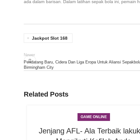
ada dalam barisan. Dalam latihan sepak bola ini, pemai
Jackpot Slot 168
Newer
Pendatang Baru, Cidera Dan Liga Eropa Untuk Aliansi Sepakbol
Birmingham City
Related Posts
GAME ONLINE
Jenjang AFL- Ala Terbaik laku