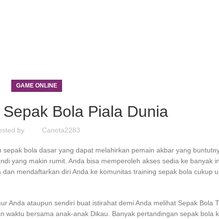
GAME ONLINE
Sepak Bola Piala Dunia
osted by
Canota2283
n sepak bola dasar yang dapat melahirkan pemain akbar yang buntutn
mandi yang makin rumit. Anda bisa memperoleh akses sedia ke banyak i
 dan mendaftarkan diri Anda ke komunitas training sepak bola cukup 
r Anda ataupun sendiri buat istirahat demi Anda melihat Sepak Bola T
kan waktu bersama anak-anak Dikau. Banyak pertandingan sepak bola