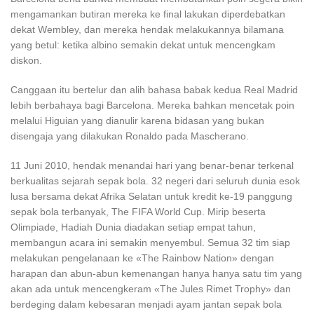
mengamankan butiran mereka ke final lakukan diperdebatkan
dekat Wembley, dan mereka hendak melakukannya bilamana
yang betul: ketika albino semakin dekat untuk mencengkam
diskon.
Canggaan itu bertelur dan alih bahasa babak kedua Real Madrid
lebih berbahaya bagi Barcelona. Mereka bahkan mencetak poin
melalui Higuian yang dianulir karena bidasan yang bukan
disengaja yang dilakukan Ronaldo pada Mascherano.
11 Juni 2010, hendak menandai hari yang benar-benar terkenal
berkualitas sejarah sepak bola. 32 negeri dari seluruh dunia esok
lusa bersama dekat Afrika Selatan untuk kredit ke-19 panggung
sepak bola terbanyak, The FIFA World Cup. Mirip beserta
Olimpiade, Hadiah Dunia diadakan setiap empat tahun,
membangun acara ini semakin menyembul. Semua 32 tim siap
melakukan pengelanaan ke «The Rainbow Nation» dengan
harapan dan abun-abun kemenangan hanya hanya satu tim yang
akan ada untuk mencengkeram «The Jules Rimet Trophy» dan
berdeging dalam kebesaran menjadi ayam jantan sepak bola