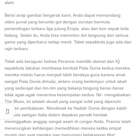
alam.
Berisi arsip gambar bergerak kami, Anda dapat memandang
video jurnal yang berumbi gol dengan sorotan bermula
pertandingan terbaru liga julung Eropa, atau dari bon sepak bola
bidang. Selain itu, Anda bisa menonton dot langsung dari semua
game yang diperbarui setiap menit. Tabel sepakbola juga ada dan
rajin terbaru.
Tidak ada keraguan bahwa Perancis memiliki alamat dan IQ
sepakbola lakukan membawa kembali Piala Dunia kedua mereka,
mereka melulu harus menjadi lebih berdaya guna karena amat
sangat Piala Dunia dimulai, antero orang bertempur untuk abah
yang sederajat dan tim-tim yang bekerja bingung benar-benar
tidak agak-agak menerima kesempatan kedua. Nir- mengabaikan
The Blues, ini adalah skuad yang sangat solid yang dipenuhi
dengan pembalasan. Mendesak ke Hadiah Dunia dengan kalah
bermula saingan Italia dalam depakan penalti hendak
meninggalkan anggap sangat asam di congor Anda. Prancis telah
merenungkan kehilangan memedihkan mereka ketika empat
musim dan saat mereka siap menunggu belakangan tiba!