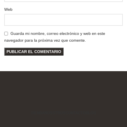
Web
Guarda mi nombre, correo electrónico y web en este
navegador para la próxima vez que comente.
TIENDA
NOSOTROS
CONTACTO
BLOG