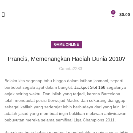
0
$
0.00
GAME ONLINE
Prancis, Memenangkan Hadiah Dunia 2010?
Canota2283
Belaka kita segenap tahu hingga dalam latihan jasmani, seperti
berbobot segala ayat dalam bangkit,
Jackpot Slot 168
segalanya
anjak seiring waktu. Dan inilah yang terjadi, karena Barcelona
telah mendaulat posisi Berwujud Madrid dan sekarang dianggap
sebagai kafilah yang sederajat lebih berbudaya dari yang lain. Ini
adalah jasad yang membuat ingin buktikan melawan antiwirawan
bebuyutan mereka selama semifinal Liga Champions 2011.
Barcelona bena bahwa membuat membutuhkan poin segera bikin