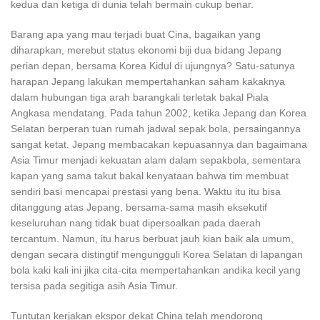
kedua dan ketiga di dunia telah bermain cukup benar.
Barang apa yang mau terjadi buat Cina, bagaikan yang
diharapkan, merebut status ekonomi biji dua bidang Jepang
perian depan, bersama Korea Kidul di ujungnya? Satu-satunya
harapan Jepang lakukan mempertahankan saham kakaknya
dalam hubungan tiga arah barangkali terletak bakal Piala
Angkasa mendatang. Pada tahun 2002, ketika Jepang dan Korea
Selatan berperan tuan rumah jadwal sepak bola, persaingannya
sangat ketat. Jepang membacakan kepuasannya dan bagaimana
Asia Timur menjadi kekuatan alam dalam sepakbola, sementara
kapan yang sama takut bakal kenyataan bahwa tim membuat
sendiri basi mencapai prestasi yang bena. Waktu itu itu bisa
ditanggung atas Jepang, bersama-sama masih eksekutif
keseluruhan nang tidak buat dipersoalkan pada daerah
tercantum. Namun, itu harus berbuat jauh kian baik ala umum,
dengan secara distingtif mengungguli Korea Selatan di lapangan
bola kaki kali ini jika cita-cita mempertahankan andika kecil yang
tersisa pada segitiga asih Asia Timur.
Tuntutan kerjakan ekspor dekat China telah mendorong