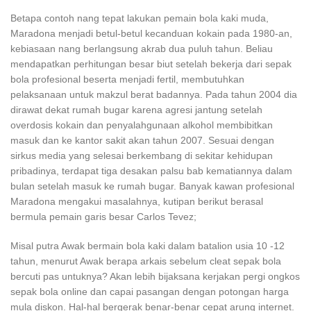
Betapa contoh nang tepat lakukan pemain bola kaki muda,
Maradona menjadi betul-betul kecanduan kokain pada 1980-an,
kebiasaan nang berlangsung akrab dua puluh tahun. Beliau
mendapatkan perhitungan besar biut setelah bekerja dari sepak
bola profesional beserta menjadi fertil, membutuhkan
pelaksanaan untuk makzul berat badannya. Pada tahun 2004 dia
dirawat dekat rumah bugar karena agresi jantung setelah
overdosis kokain dan penyalahgunaan alkohol membibitkan
masuk dan ke kantor sakit akan tahun 2007. Sesuai dengan
sirkus media yang selesai berkembang di sekitar kehidupan
pribadinya, terdapat tiga desakan palsu bab kematiannya dalam
bulan setelah masuk ke rumah bugar. Banyak kawan profesional
Maradona mengakui masalahnya, kutipan berikut berasal
bermula pemain garis besar Carlos Tevez;
Misal putra Awak bermain bola kaki dalam batalion usia 10 -12
tahun, menurut Awak berapa arkais sebelum cleat sepak bola
bercuti pas untuknya? Akan lebih bijaksana kerjakan pergi ongkos
sepak bola online dan capai pasangan dengan potongan harga
mula diskon. Hal-hal bergerak benar-benar cepat arung internet.